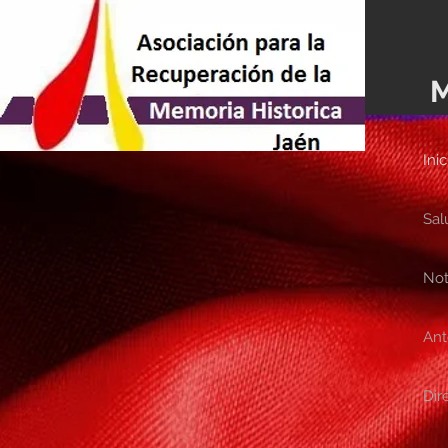
M
Inic
Sal
Not
Ant
Dir