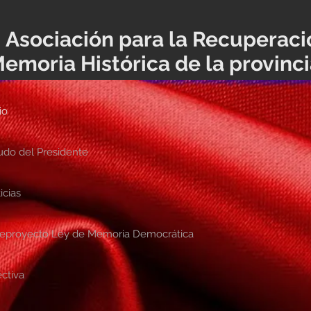
Asociación para la Recuperaci
emoria Histórica de la provinc
io
udo del Presidente
icias
eproyecto Ley de Memoria Democrática
ectiva