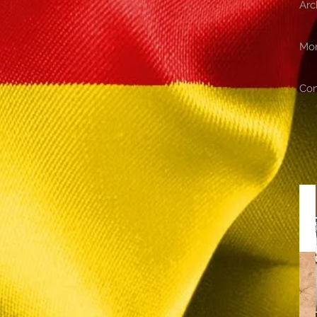
Arc
Mon
Con